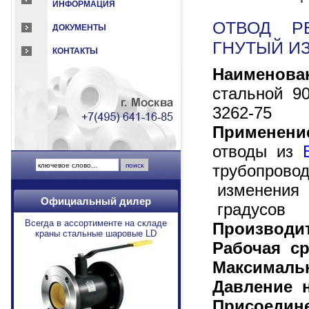
ИНФОРМАЦИЯ
ОТВОД Р
ДОКУМЕНТЫ
ГНУТЫЙ ИЗ
КОНТАКТЫ
Наименова
стальной 9
3262-75
Применени
отводы из
трубопрово
изменения 
Официальный дилер
градусов
Всегда в ассортименте на складе
Производи
краны стальные шаровые LD
Рабочая ср
Максималь
Давление 
Присоедин