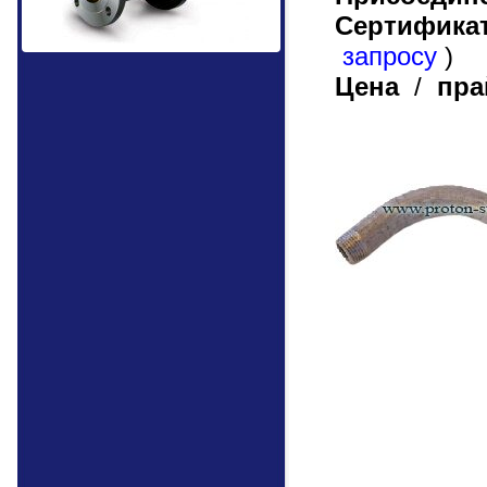
Сертификат
запросу
)
Цена
/
пра