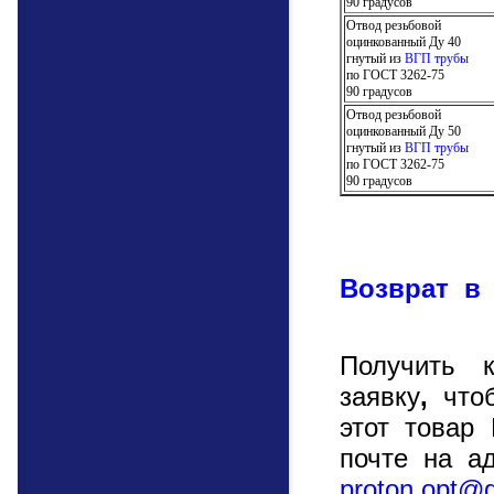
90 градусов
Отвод резьбовой
оцинкованный
Ду 40
гнутый из
ВГП трубы
по ГОСТ 3262-75
90 градусов
Отвод резьбовой
оцинкованный
Ду 50
гнутый из
ВГП трубы
по ГОСТ 3262-75
90 градусов
Возврат в 
Получить к
заявку
,
чтоб
этот товар
почте на а
proton
.
opt@g