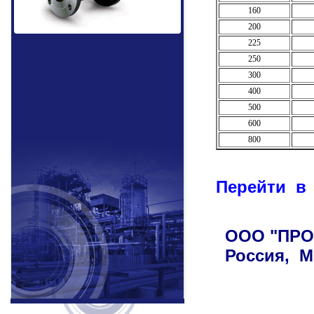
160
200
225
250
300
400
500
600
800
Перейти в 
ООО "ПРОТО
Россия, М