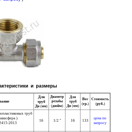
актеристики и размеры
Для
Диаметр
Для
Вес
Стоимость
вание
резьбы
труб
труб
(
гр.
)
(
руб.
)
(
дюйм
)
Дн
(
мм
)
Дн
(
мм
)
лопластиковых труб
квасфера )
цена по
16
1/2 "
16
133
2415-2013
запросу