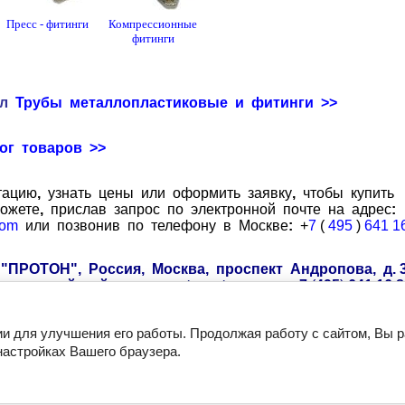
Пресс - фитинги
Компрессионные
фитинги
ел
Трубы металлопластиковые и фитинги
>>
ог товаров >>
тацию
,
узнать цены или оформить заявку
,
чтобы купить
ожете
,
прислав запрос по электронной почте на адрес
:
om
или
позвонив по телефону в Москве
:
+
7
(
495
)
641 1
"ПРОТОН", Россия, Москва, проспект Андропова, д. 
циальный сайт:
www.proton-st.ru,
тел.: +7
(
495
)
641 16 8
ии для улучшения его работы. Продолжая работу с сайтом, Вы 
настройках Вашего браузера.
 ООО Протон