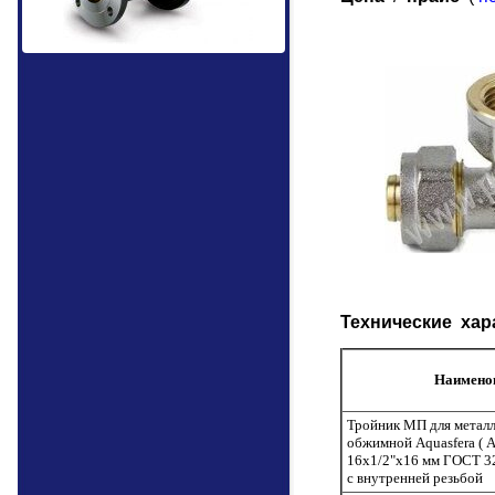
Технические хар
Наимено
Тройник МП для метал
обжимной Aquasfera ( А
16х1/2"х16 мм ГОСТ 3
с внутренней резьбой