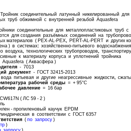
Тройник соединительный латунный никелированный для
ых труб обжимной с внутренней резьбой Aquasfera
ойники соединительные для металлопластиковых труб с
ются для создания разъёмных соединений на трубопров
ых материалов ( PEX-AL-PEX
,
PERT-AL-PERT и других к
ена ) в системах
:
хозяйственно-питьевого водоснабжения
о воздуха
,
технологических трубопроводов
,
транспортир
сивные к материалу корпуса и уплотнений тройника
 Aquasfera ( Аквасфера )
одителя
- 7013
ий документ
- ГОСТ 32415-2013
вода питьевая и другие неагрессивные жидкости
,
сжаты
емпература рабочей среды
= + 95°С
абочее давление
= 16 бар
 CW617N ( ЛС 59 - 2 )
ель
тилен - пропиленовый каучук EPDM
линдрическая в соответствии с ГОСТ 6357
тветствия
(
по запросу
)
тр
)
о запросу
)