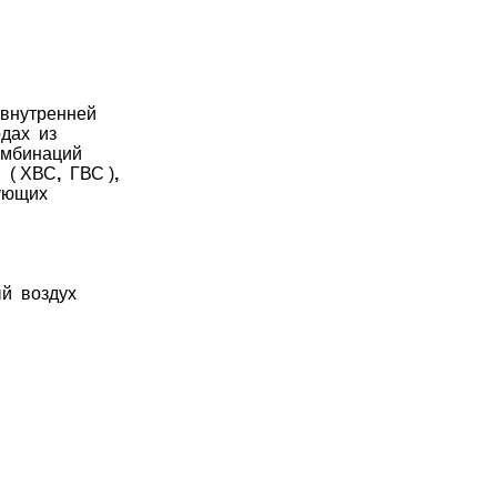
 внутренней
одах из
омбинаций
 ( ХВС
,
ГВС )
,
ующих
й воздух