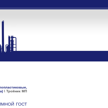
ллопластиковые,
а)
\
Тройник МП
ИМНОЙ ГОСТ