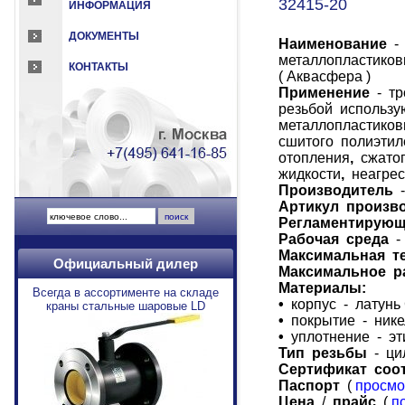
32415-20
ИНФОРМАЦИЯ
ДОКУМЕНТЫ
Наименование
- 
металлопластиков
КОНТАКТЫ
( Аквасфера )
Применение
- тр
резьбой использу
металлопластиков
сшитого полиэтил
отопления
,
сжатог
жидкости
,
неагрес
Производитель
-
Артикул произв
Регламентирующ
Рабочая среда
- 
Максимальная т
Официальный дилер
Максимальное р
Материалы:
Всегда в ассортименте на складе
•
корпус
- латунь
краны стальные шаровые LD
•
покрытие
- ник
•
уплотнение
- э
Тип резьбы
- ци
Сертификат
соо
Паспорт
(
просмо
Цена
/
прайс
(
п