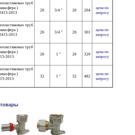
лопластиковых труб
квасфера )
цена по
20
3/4 "
20
204
2415-2013
запросу
лопластиковых труб
квасфера )
цена по
26
3/4 "
26
301
2415-2013
запросу
лопластиковых труб
квасфера )
цена по
26
1 "
26
329
15-2013
запросу
лопластиковых труб
квасфера )
цена по
32
1 "
32
482
15-2013
запросу
 товары