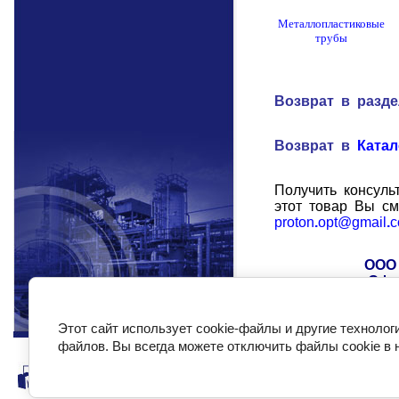
Металлопластиковые
трубы
Возврат в разд
Возврат в
Катал
Получить консуль
этот товар
Вы см
proton
.
opt@gmail
.
c
ООО 
Офи
Этот сайт использует cookie-файлы и другие технолог
файлов. Вы всегда можете отключить файлы cookie в 
Тройник МП латунный для металлопластиковых труб 7013 © 2007
Сайт создан в:
megagroup.ru
Отказ от ответственности (
подробнее...
)